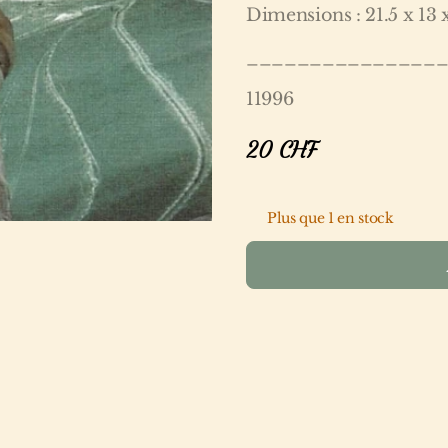
Dimensions : 21.5 x 13 
_______________
11996
20
CHF
Plus que 1 en stock