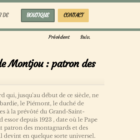
S DE
BOUTIQUE
CONTACT
Précédent
Suiv.
de Montjou : patron des
d qui, jusqu'au début de ce siècle, ne
bardie, le Piémont, le duché de
nies à la prévôté du Grand-Saint-
d essor depuis 1923 , date où le Pape
t patron des montagnards et des
 il devint en quelque sorte universel.