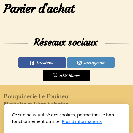
Panier d'achat
Réseaux sociaux
Facebook
Instagram
ABE Books
Bouquinerie Le Fouineur
Nathalie et Elvis Schäfer
Rue de l'Eglise 40
Ce site peux utilisé des cookies, permettant le bon
1955 Saint-Pierre-de-Clages
fonctionnement du site.
Plus d'informations
Accueil
Boutique
Conditions