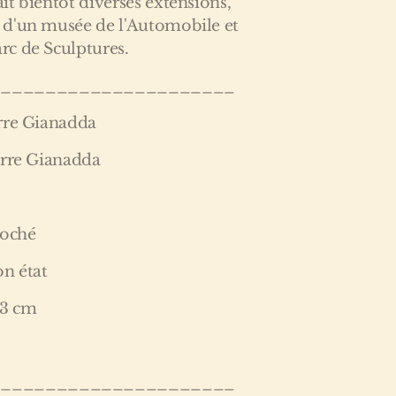
t bientôt diverses extensions,
 d'un musée de l'Automobile et
c de Sculptures.
______________________
rre Gianadda
erre Gianadda
roché
on état
 3 cm
______________________