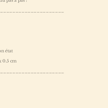
du pas à pas !
______________________
on état
x 0.5 cm
______________________