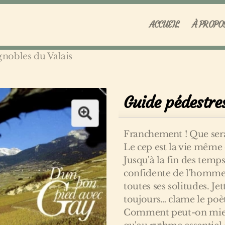
ACCUEIL
À PROPO
gnobles du Valais
Guide pédestres
Franchement ! Que serai
Le cep est la vie même 
Jusqu'à la fin des temps
confidente de l'homme, 
toutes ses solitudes. Jet
toujours… clame le poè
Comment peut-on mieux