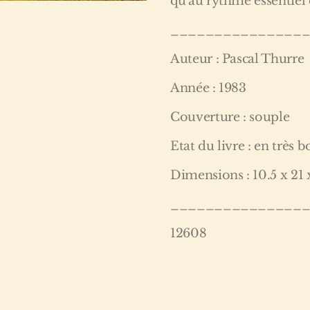
qu'au rythme essentiel 
_______________
Auteur : Pascal Thurre
Année : 1983
Couverture : souple
Etat du livre : en très b
Dimensions : 10.5 x 21 
_______________
12608