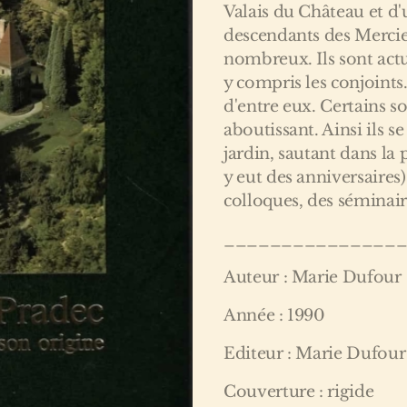
Valais du Château et d'u
descendants des Mercie
nombreux. Ils sont act
y compris les conjoints
d'entre eux. Certains s
aboutissant. Ainsi ils s
jardin, sautant dans la p
y eut des anniversaires)
colloques, des séminaire
_______________
Auteur : Marie Dufour
Année : 1990
Editeur : Marie Dufour
Couverture : rigide