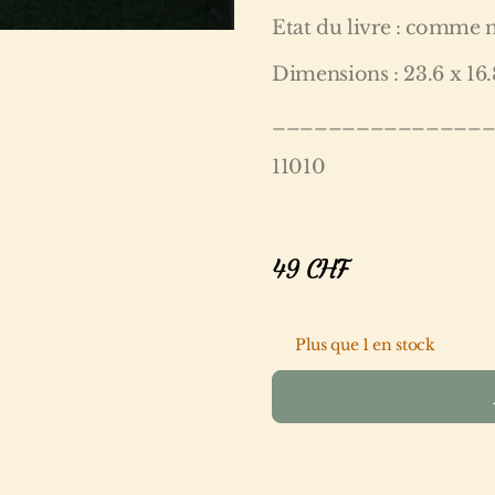
Etat du livre : comme 
Dimensions : 23.6 x 16.
_______________
11010
49
CHF
Plus que 1 en stock