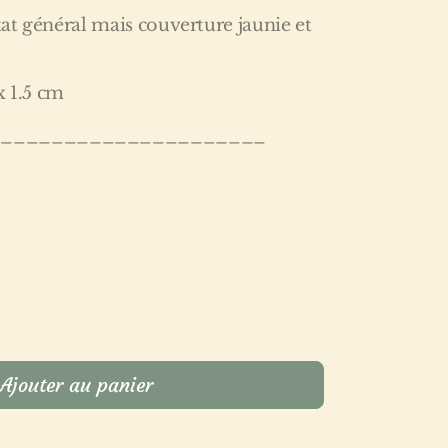
état général mais couverture jaunie et
x 1.5 cm
______________________
Ajouter au panier