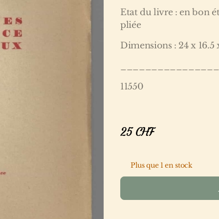
Etat du livre : en bon 
pliée
Dimensions : 24 x 16.5 
_______________
11550
25
CHF
Plus que 1 en stock