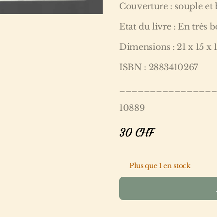
Couverture : souple et
Etat du livre : En très 
Dimensions : 21 x 15 x 
ISBN : 2883410267
_______________
10889
30
CHF
Plus que 1 en stock