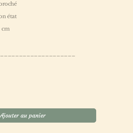
 broché
bon état
1 cm
_____________________
Ajouter au panier