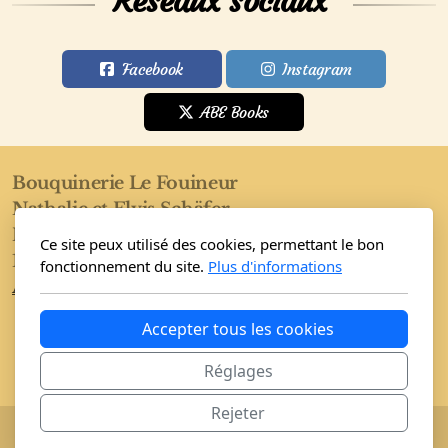
Réseaux sociaux
Facebook
Instagram
ABE Books
Bouquinerie Le Fouineur
Nathalie et Elvis Schäfer
Rue de l'Eglise 40
Ce site peux utilisé des cookies, permettant le bon
1955 Saint-Pierre-de-Clages
fonctionnement du site.
Plus d'informations
Accueil
Boutique
Conditions
Accepter tous les cookies
Réglages
Rejeter
Copyright, tous droits réservés