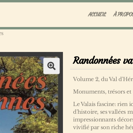
ACCUEIL
À PROPO
es
Randonnées va
Volume 2, du Val d'Hér
Monuments, trésors et cu
Le Valais fascine: rien i
d'histoire, ses vallées 
impressionnants décors 
vivifié par son riche hé