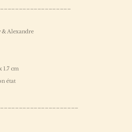
____________________
ty & Alexandre
x 1.7 cm
bon état
______________________