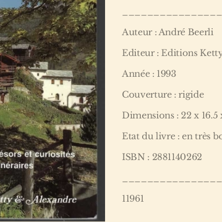
_______________
Auteur : André Beerli
Editeur : Editions Ket
Année : 1993
Couverture : rigide
Dimensions : 22 x 16.5 
Etat du livre : en très 
ISBN : 2881140262
_______________
11961