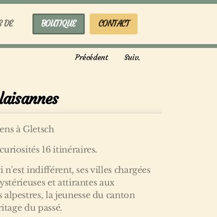
S DE
BOUTIQUE
CONTACT
Précédent
Suiv.
laisannes
ens à Gletsch
riosités 16 itinéraires.
ci n'est indifférent, ses villes chargées
mystérieuses et attirantes aux
alpestres, la jeunesse du canton
ritage du passé.