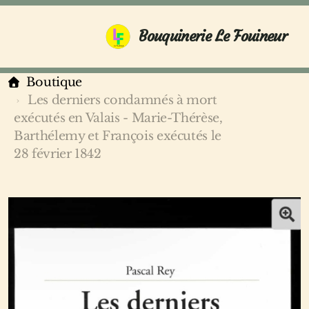
Bouquinerie Le Fouineur
Boutique
Les derniers condamnés à mort
exécutés en Valais - Marie-Thérèse,
Barthélemy et François exécutés le
28 février 1842