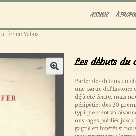
ACCUEIL
À PROPO
e fer en Valais
Les débuts du 
Parler des débuts du che
une partie del'histoire
déjà été écrite, mais n
péripéties des 20 premi
typiquement valaisanne
ouvrages publiés jusqu'
gagné en intérêt si nou