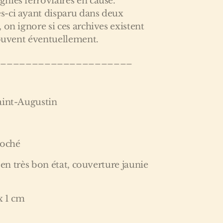
nies ferroviaires en cause.
-ci ayant disparu dans deux
 on ignore si ces archives existent
rouvent éventuellement.
______________________
aint-Augustin
roché
r en très bon état, couverture jaunie
x 1 cm
______________________