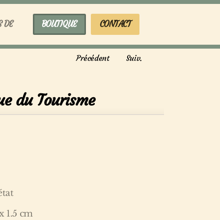
S DE
BOUTIQUE
CONTACT
Précédent
Suiv.
vue du Tourisme
état
x 1.5 cm