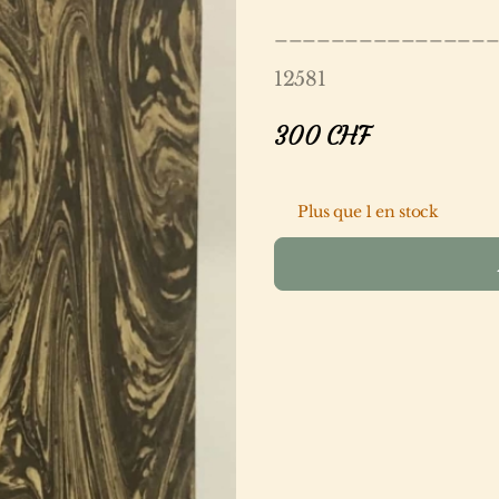
_______________
12581
300
CHF
Plus que 1 en stock