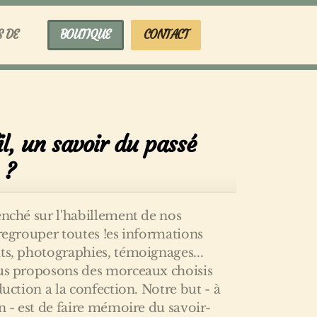
S DE
BOUTIQUE
CONTACT
il, un savoir du passé
 ?
enché sur l'habillement de nos
 regrouper toutes !es informations
ts, photographies, témoignages...
ous proposons des morceaux choisis
duction a la confection. Notre but - à
on - est de faire mémoire du savoir-