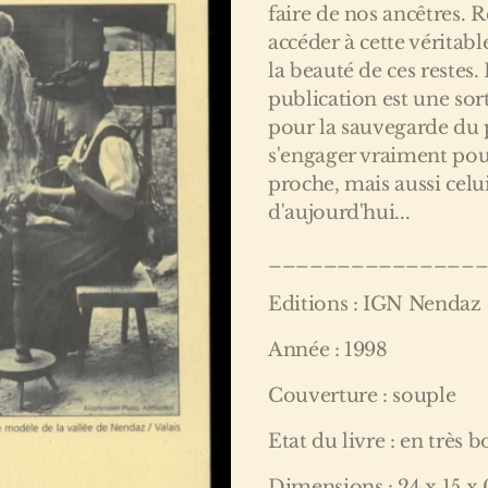
faire de nos ancêtres. 
accéder à cette véritabl
la beauté de ces restes
publication est une sor
pour la sauvegarde du 
s'engager vraiment pou
proche, mais aussi celui
d'aujourd'hui...
_______________
Editions : IGN Nendaz
Année : 1998
Couverture : souple
Etat du livre : en très b
Dimensions : 24 x 15 x