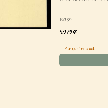
_______________
12369
30
CHF
Plus que 1 en stock