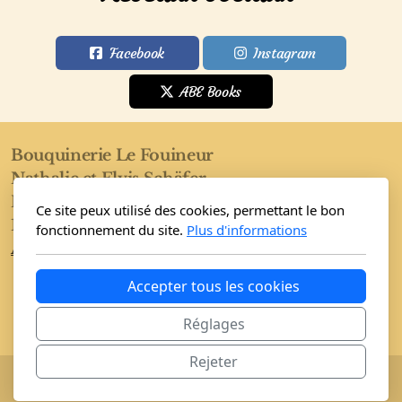
Facebook
Instagram
ABE Books
Bouquinerie Le Fouineur
Nathalie et Elvis Schäfer
Rue de l'Eglise 40
Ce site peux utilisé des cookies, permettant le bon
1955 Saint-Pierre-de-Clages
fonctionnement du site.
Plus d'informations
Accueil
Boutique
Conditions
Accepter tous les cookies
Réglages
Rejeter
Copyright, tous droits réservés