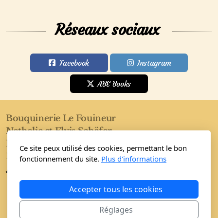
Réseaux sociaux
Facebook
Instagram
ABE Books
Bouquinerie Le Fouineur
Nathalie et Elvis Schäfer
Rue de l'Eglise 40
Ce site peux utilisé des cookies, permettant le bon
1955 Saint-Pierre-de-Clages
fonctionnement du site.
Plus d'informations
Accueil
Boutique
Conditions
Accepter tous les cookies
Réglages