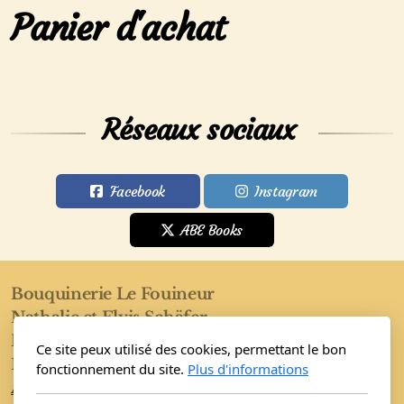
Panier d'achat
Réseaux sociaux
Facebook
Instagram
ABE Books
Bouquinerie Le Fouineur
Nathalie et Elvis Schäfer
Rue de l'Eglise 40
Ce site peux utilisé des cookies, permettant le bon
1955 Saint-Pierre-de-Clages
fonctionnement du site.
Plus d'informations
Accueil
Boutique
Conditions