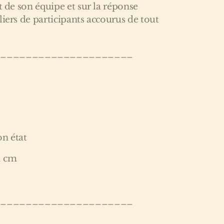
t de son équipe et sur la réponse
liers de participants accourus de tout
______________________
on état
1 cm
______________________