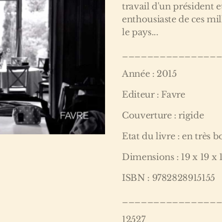
travail d'un président e
enthousiaste de ces mil
le pays...
_______________
Année : 2015
Editeur : Favre
Couverture : rigide
Etat du livre : en très b
Dimensions : 19 x 19 x 
ISBN : 9782828915155
_______________
12527