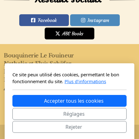
Facebook
Instagram
ABE Books
Bouquinerie Le Fouineur
Nathalie et Elvis Schäfer
Rue de l'Eglise 40
Ce site peux utilisé des cookies, permettant le bon
1955 Saint-Pierre-de-Clages
fonctionnement du site.
Plus d'informations
Accueil
Boutique
Conditions
Accepter tous les cookies
Réglages
Rejeter
Copyright, tous droits réservés