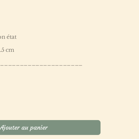
on état
1.5 cm
______________________
Ajouter au panier