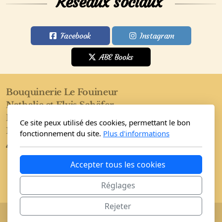
Réseaux sociaux
Facebook
Instagram
ABE Books
Bouquinerie Le Fouineur
Nathalie et Elvis Schäfer
Rue de l'Eglise 40
Ce site peux utilisé des cookies, permettant le bon
1955 Saint-Pierre-de-Clages
fonctionnement du site.
Plus d'informations
Accueil
Boutique
Conditions
Accepter tous les cookies
Réglages
Rejeter
Copyright, tous droits réservés